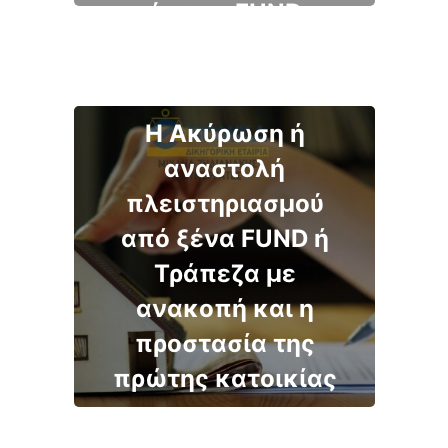
έναντι FUND
Η Ακύρωση ή
αναστολή
πλειστηριασμού
από ξένα FUND ή
Τράπεζα με
ανακοπή και η
προστασία της
πρώτης κατοικίας