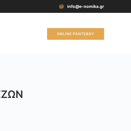
info@e-nomika.gr
ONLINE ΡΑΝΤΕΒΟΥ
ΕΖΏΝ