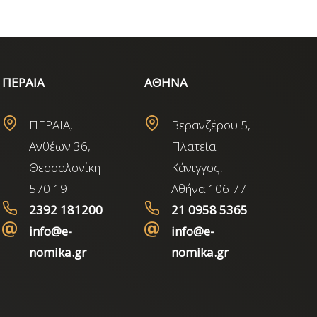
ΠΕΡΑΙΑ
ΑΘΗΝΑ
ΠΕΡΑΙΑ,
Βερανζέρου 5,
Ανθέων 36,
Πλατεία
Θεσσαλονίκη
Κάνιγγος,
570 19
Αθήνα 106 77
2392 181200
21 0958 5365
info@e-
info@e-
nomika.gr
nomika.gr