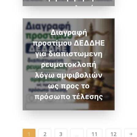
ρευματοκλοπής
10.100 Ευρώ
Διαγραφή
προστίμου ΔΕΔΔΗΕ
για διαπιστωμενη
ρευματοκλοπή
λόγω αμφιβολιών
ως προς το
πρόσωπο τέλεσης
1
2
3
…
11
12