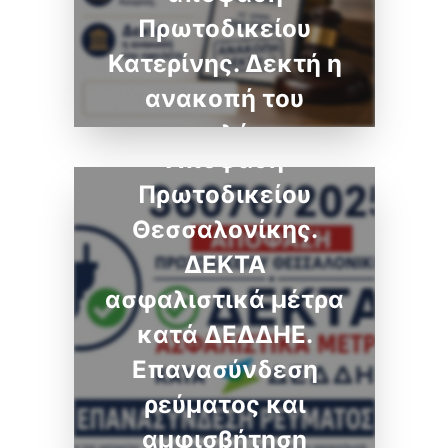
Πρωτοδικείου
Κατερίνης. Δεκτή η
ανακοπή του
36076/2025
οφειλέτη.
Απόφαση
Πρωτοδικείου
Θεσσαλονίκης.
ΔΕΚΤΑ
ασφαλιστικά μέτρα
κατά ΔΕΔΔΗΕ.
Επανασύνδεση
ρεύματος και
αμφισβήτηση