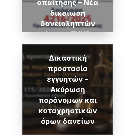
απαίτησης – Νέα
δικαίωση
δανειοληπτών
έναντι FUND
Δικαστική
προστασία
εγγυητών –
Ακύρωση
παράνομων και
καταχρηστικών
όρων δανείων