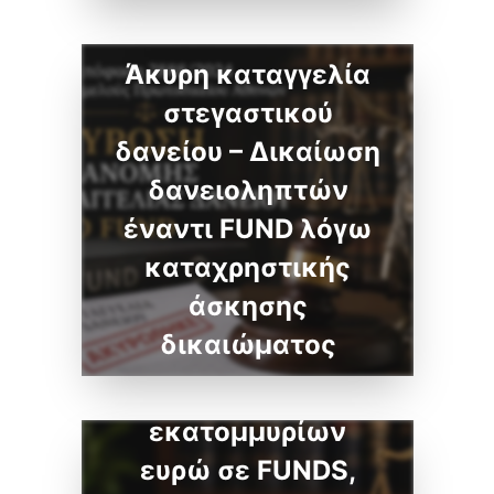
Άκυρη καταγγελία
στεγαστικού
δανείου – Δικαίωση
δανειοληπτών
έναντι FUND λόγω
καταχρηστικής
άσκησης
δικαιώματος
Διαγραφή χρεών
ιδιώτη 10
εκατομμυρίων
ευρώ σε FUNDS,