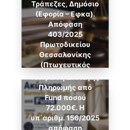
Τράπεζες, Δημόσιο
(Εφορία – Εφκα).
Απόφαση
403/2025
Πρωτοδικείου
Θεσσαλονίκης
(Πτωχευτικός
Νόμος 2ης
Ακύρωση Διαταγής
Ευκαιρίας)
Πληρωμής από
Fund ποσού
72.000€. Η
υπ΄αριθμ. 156/2025
απόφαση