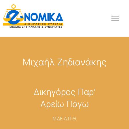
Μιχαήλ Ζηδιανάκης
Δικηγόρος Παρ’
Αρείω Πάγω
ΜΔΕ Α.Π.Θ.