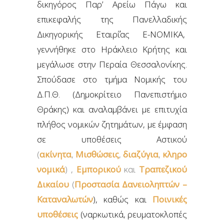
δικηγόρος Παρ’ Αρείω Πάγω και
επικεφαλής της Πανελλαδικής
Δικηγορικής Εταιρ΄΄ίας E-NOMIKA,
γεννήθηκε στο Ηράκλειο Κρήτης και
μεγάλωσε στην Περαία Θεσσαλονίκης.
Σπούδασε στο τμήμα Νομικής του
Δ.Π.Θ. (Δημοκρίτειο Πανεπιστήμιο
Θράκης) και αναλαμβάνει με επιτυχία
πλήθος νομικών ζητημάτων, με έμφαση
σε υποθέσεις Αστικού
(
ακίνητα
,
Μισθώσεις
,
διαζύγια
,
κληρο
νομικά
) ,
Εμπορικού
και
Τραπεζικού
Δικαίου
(
Προστασία Δανειοληπτών –
Καταναλωτών
), καθώς και
Ποινικές
υποθέσεις
(ναρκωτικά, ρευματοκλοπές