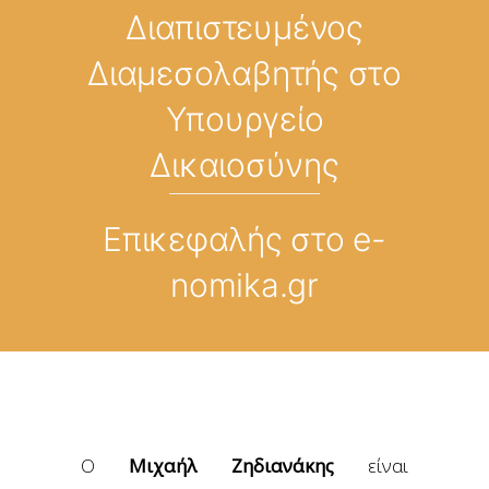
Διαπιστευμένος
Διαμεσολαβητής στο
Υπουργείο
Δικαιοσύνης
Επικεφαλής στο e-
nomika.gr
Ο
Μιχαήλ Ζηδιανάκης
είναι