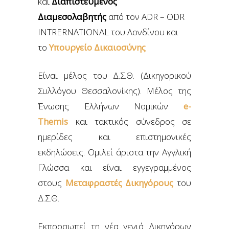
και
Διαπιστευμένος
Διαμεσολαβητής
από τον ADR – ODR
INTRERNATIONAL του Λονδίνου και
το
Υπουργείο Δικαιοσύνης
Είναι μέλος του Δ.Σ.Θ. (Δικηγορικού
Συλλόγου Θεσσαλονίκης). Μέλος της
Ένωσης Ελλήνων Νομικών
e-
Themis
και τακτικός σύνεδρος σε
ημερίδες και επιστημονικές
εκδηλώσεις. Ομιλεί άριστα την Αγγλική
Γλώσσα και είναι εγγεγραμμένος
στους
Μεταφραστές Δικηγόρους
του
Δ.Σ.Θ.
Εκπροσωπεί τη νέα γενιά Δικηγόρων