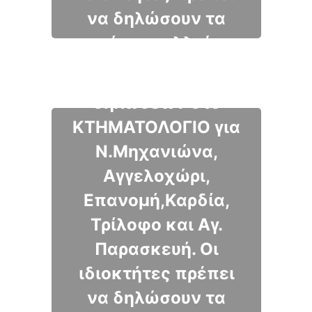
να δηλώσουν τα
Έως 10 Ιανουαρίου
ακίνητα αλλιώς
η προσθεσμία για
αυτά τελικώς θα
υποβολή
περιέλθουν στο
δηλώσεων στο
Δημόσιο.
ΚΤΗΜΑΤΟΛΟΓΙΟ για
Ν.Μηχανιώνα,
Αγγελοχώρι,
Επανομή,Καρδία,
Τρίλοφο και Αγ.
Παρασκευή. Οι
ιδιοκτήτες πρέπει
να δηλώσουν τα